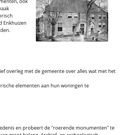
umenten, ook
vaak
orisch
d Enkhuizen
nden.
sief overleg met de gemeente over alles wat met het
torische elementen aan hun woningen te
iedenis en probeert de "roerende monumenten" te