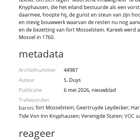
Knyphausen, die het eiland bestuurde als een vorst
daarmee, hoopte hij, de gunst en steun van zijn hoo
en stevig bouwwerk waarvan de resten nu nog aanwe
en de bezetting van fort Mosselstein. Kareek werd
Mossel in 1760.
metadata
Archiefnummer
44987
Auteur
S. Duys
Publicatie
6 mei 2026, nieuwblad
Trefwoorden
; fort Mosselstein; Geertruyde Leydecker; Har
baron
Tide Von Inn Knyphausen; Verenigde Staten;
VOC a
reageer