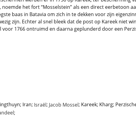
, noemde het fort “Mosselstein” als een direct eerbetoon a
gste baas in Batavia om zich in te dekken voor zijn eigenzin
zig zijn. Echter al snel bleek dat de post op Kareek niet
 al voor 1766 ontruimd en daarna geplunderd door een Perzi
ingthuyn; Iran;
;
; Kareek; Kharg; Perzisch
Israël
Jacob Mossel
;
andeel