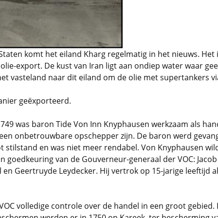
Staten komt het eiland Kharg regelmatig in het nieuws. Het 
 olie-export. De kust van Iran ligt aan ondiep water waar ge
het vasteland naar dit eiland om de olie met supertankers v
anier geëxporteerd.
749 was baron Tide Von Inn Knyphausen werkzaam als handels
 zou een onbetrouwbare opschepper zijn. De baron werd gev
ot stilstand en was niet meer rendabel. Von Knyphausen wil
 en goedkeuring van de Gouverneur-generaal der VOC: Jacob
n Geertruyde Leydecker. Hij vertrok op 15-jarige leeftijd a
VOC volledige controle over de handel in een groot gebied. 
 beschermen werden er in 1750 op Kareek, ter bescherming 