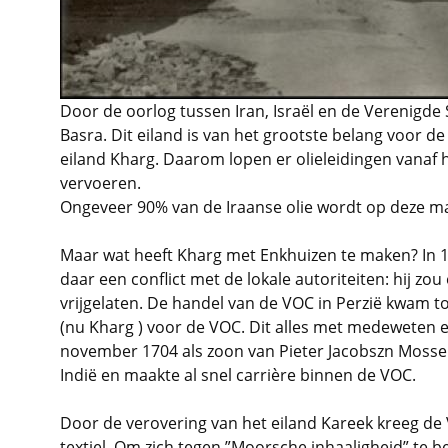
Door de oorlog tussen Iran, Israël en de Verenigde 
Basra. Dit eiland is van het grootste belang voor de
eiland Kharg. Daarom lopen er olieleidingen vanaf 
vervoeren.
Ongeveer 90% van de Iraanse olie wordt op deze m
Maar wat heeft Kharg met Enkhuizen te maken? In 1
daar een conflict met de lokale autoriteiten: hij
vrijgelaten. De handel van de VOC in Perzië kwam t
(nu Kharg ) voor de VOC. Dit alles met medeweten
november 1704 als zoon van Pieter Jacobszn Mossel e
Indië en maakte al snel carrière binnen de VOC.
Door de verovering van het eiland Kareek kreeg de 
textiel. Om zich tegen ”Moorsche inhaaligheid” te