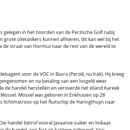
is gelegen in het noorden van de Perzische Golf nabij
en grote olietankers kunnen afmeren, dit kan wel bij het
ia de straat van Hormuz naar de rest van de wereld te
agent voor de VOC in Basra (Perzië, nu Irak). Hij kreeg
angengenomen en na betaling van een losgeld weer
de de handel herstellen en veroverde het eiland Kareek
 Mossel. Mossel was geboren in Enkhuizen op 28
ls lichtmatroos op het fluitschip de Haringthuyn naar
Die handel betrof vooral Javaanse suiker en Indiaas
van de handel, een fort en kantoor gebouwd. Von